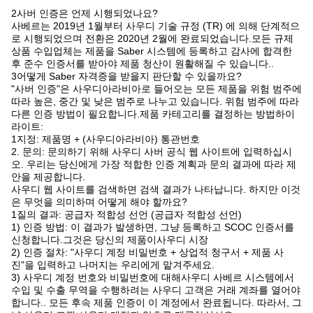
2사버 인증은 언제 시행되었나요?
사베르는 2019년 1월부터 사우디 기술 규정 (TR) 에 의해 단계적으
로 시행되었으며 전환은 2020년 2월에 완료되었습니다.모든 규제
상품 수입업체는 제품을 Saber 시스템에 등록하고 감사에 합격한
후 준수 인증서를 받아야 제품 청산이 원활해질 수 있습니다..
3어떻게 Saber 자격증을 받을지 판단할 수 있을까요?
"사버 인증"은 사우디아라비아로 들어오는 모든 제품을 위험 범주에
따라 높은, 중간 및 낮은 범주로 나누고 있습니다. 위험 범주에 따라
다른 인증 방법이 필요합니다.제품 카테고리를 결정하는 방법하이
라이트:
1지정: 제품명 + (사우디아라비아) 통관번호
2. 문의: 문의하기 위해 사우디 사버 공식 웹 사이트에 입력하십시
오. 우리는 당신에게 가장 적합한 인증 계획과 문의 결과에 따라 제
안을 제공합니다.
사우디 웹 사이트를 검색하면 검색 결과가 나타납니다. 하지만 이것
은 무엇을 의미하며 어떻게 해야 할까요?
1질의 결과: 공급자 적합성 선언 (공급자 적합성 선언)
1) 인증 방법: 이 결과가 발생하면, 그냥 등록하고 SCOC 인증서를
신청합니다.그것은 당신의 제품이사우디 시장
2) 인증 절차: "사우디 계정 비밀번호 + 상업적 청구서 + 제품 사
진"을 입력하고 나머지는 우리에게 맡겨주세요.
3) 사우디 계정 번호와 비밀번호에 대해사우디 사베르 시스템에서
수입 및 수출 무역을 수행하려는 사우디 고객은 거래 계좌를 열어야
합니다.. 모든 후속 제품 인증이 이 계정에서 완료됩니다. 따라서, 그