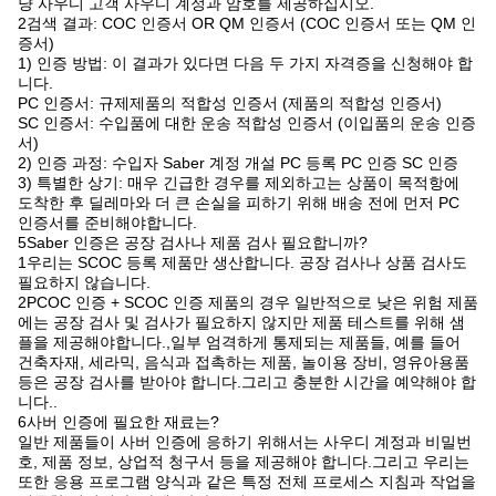
냥 사우디 고객 사우디 계정과 암호를 제공하십시오.
2검색 결과: COC 인증서 OR QM 인증서 (COC 인증서 또는 QM 인
증서)
1) 인증 방법: 이 결과가 있다면 다음 두 가지 자격증을 신청해야 합
니다.
PC 인증서: 규제제품의 적합성 인증서 (제품의 적합성 인증서)
SC 인증서: 수입품에 대한 운송 적합성 인증서 (이입품의 운송 인증
서)
2) 인증 과정: 수입자 Saber 계정 개설 PC 등록 PC 인증 SC 인증
3) 특별한 상기: 매우 긴급한 경우를 제외하고는 상품이 목적항에
도착한 후 딜레마와 더 큰 손실을 피하기 위해 배송 전에 먼저 PC
인증서를 준비해야합니다.
5Saber 인증은 공장 검사나 제품 검사 필요합니까?
1우리는 SCOC 등록 제품만 생산합니다. 공장 검사나 상품 검사도
필요하지 않습니다.
2PCOC 인증 + SCOC 인증 제품의 경우 일반적으로 낮은 위험 제품
에는 공장 검사 및 검사가 필요하지 않지만 제품 테스트를 위해 샘
플을 제공해야합니다.,일부 엄격하게 통제되는 제품들, 예를 들어
건축자재, 세라믹, 음식과 접촉하는 제품, 놀이용 장비, 영유아용품
등은 공장 검사를 받아야 합니다.그리고 충분한 시간을 예약해야 합
니다..
6사버 인증에 필요한 재료는?
일반 제품들이 사버 인증에 응하기 위해서는 사우디 계정과 비밀번
호, 제품 정보, 상업적 청구서 등을 제공해야 합니다.그리고 우리는
또한 응용 프로그램 양식과 같은 특정 전체 프로세스 지침과 작업을