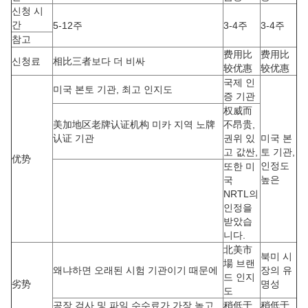
신청 시
간
5-12주
3-4주
3-4주
참고
费用比
费用比
신청료
相比三者보다 더 비싸
较优惠
较优惠
국제 인
미국 본토 기관, 최고 인지도
증 기관
权威而
美加地区老牌认证机构 미카 지역 노牌
不昂贵,
认证 기관
권위 있
미국 본
고 값싼,
토 기관,
优势
인정도
또한 미
높은
국
NRTL의
인정을
받았습
니다.
北美市
북미 시
場 브랜
왜냐하면 오래된 시험 기관이기 때문에
장의 유
드 인지
劣势
명성
도
공장 검사 및 파일 수수료가 가장 높고
稍低于
稍低于