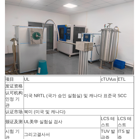
项目
UL
cTUVus
ETL
发证资格
认可机构
미국 NRTL (국가 승인 실험실) 및 캐나다 표준국 SCC
인정 기
관
认证市场
북미 (미국 및 캐나다)
LCS 테
LCS 테
颁证及测
UL美华 실험실 검사
스트
스트
시험 기
TUV 발
ITS 발
그리고결사서
관
급증
증