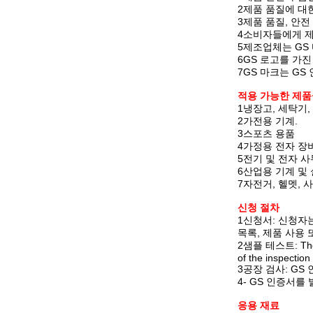
2제품 품질에 대
3제품 품질, 안
4소비자들에게 제
5제조업체는 GS
6GS 로고를 가
7GS 마크는 GS
적용 가능한 제품
1냉장고, 세탁기,
2가전용 기계.
3스포츠 용품
4가정용 전자 장비
5전기 및 전자 사
6산업용 기계 및
7자전거, 헬멧, 
신청 절차
1신청서: 신청자
목록, 제품 사용 
2샘플 테스트: The tes
of the inspection
3공장 검사: G
4- GS 인증서를
응용 재료