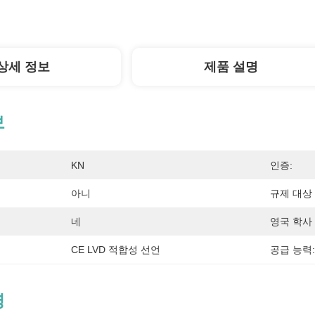
상세 정보
제품 설명
보
KN
인증:
아니
규제 대상 
네
영국 학사 
CE LVD 적합성 선언
공급 능력:
명